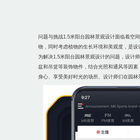
问题与挑战1.5米阳台园林景观设计面临着空
物，同时考虑植物的生长环境和美观度，是设
为解决1.5米阳台园林景观设计的问题，设
盆和吊篮等装饰物件，结合光照和通风等因素
身心、享受美好时光的场所。设计师们在园林