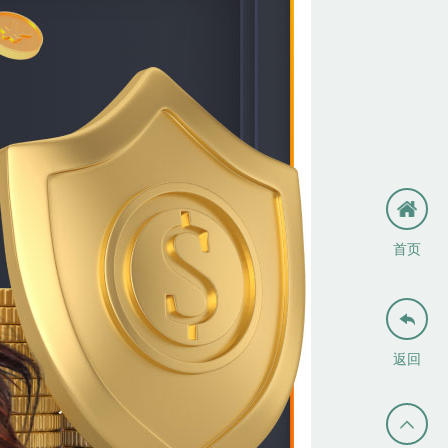
首页

返回
