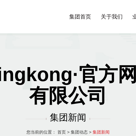
集团首页
关于我们
ingkong·官
有限公司
集团新闻
您当前的位置：
首页
>
集团动态
>
集团新闻