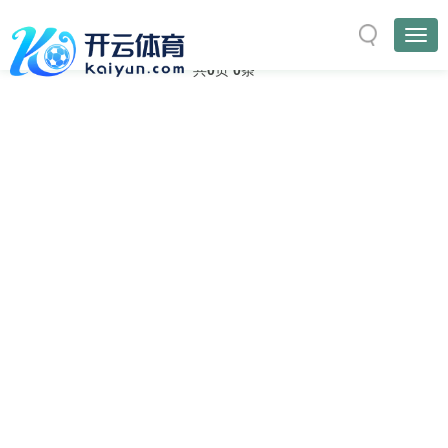
与
“社交”
相关的标签
首页
TAG标签
共
0
页
0
条